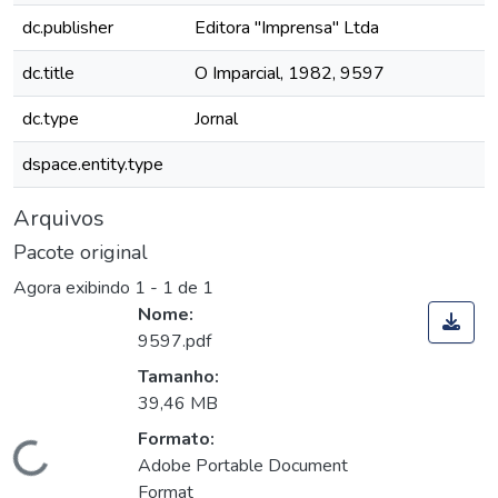
dc.publisher
Editora "Imprensa" Ltda
dc.title
O Imparcial, 1982, 9597
dc.type
Jornal
dspace.entity.type
Arquivos
Pacote original
Agora exibindo
1 - 1 de 1
Nome:
9597.pdf
Tamanho:
39,46 MB
Formato:
Carregando...
Adobe Portable Document
Format