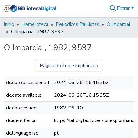
Entrar
Comunidades
&
Início
Hemeroteca
Periódicos Paulistas
O Imparcial
Coleções
O Imparcial, 1982, 9597
Tudo na
Biblioteca
O Imparcial, 1982, 9597
Digital
Estatísticas
Página do item simplificado
dc.date.accessioned
2024-06-26T16:15:35Z
dc.date.available
2024-06-26T16:15:35Z
dc.date.issued
1982-06-10
dc.identifier.uri
https://bibdig.biblioteca.unesp.br/han
dc.language.iso
pt