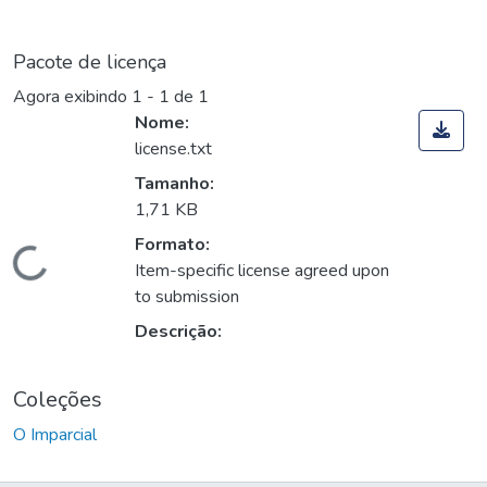
Pacote de licença
Agora exibindo
1 - 1 de 1
Nome:
license.txt
Tamanho:
1,71 KB
Formato:
Carregando...
Item-specific license agreed upon
to submission
Descrição:
Coleções
O Imparcial