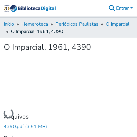
Entrar
Comunidades
&
Início
Hemeroteca
Periódicos Paulistas
O Imparcial
Coleções
O Imparcial, 1961, 4390
Tudo na
Biblioteca
O Imparcial, 1961, 4390
Digital
Estatísticas
Carregando...
Arquivos
4390.pdf
(3,51 MB)