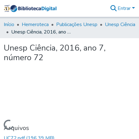
Entrar
Comunidades
&
Início
Hemeroteca
Publicações Unesp
Unesp Ciência
Coleções
Unesp Ciência, 2016, ano 7, número 72
Tudo na
Biblioteca
Unesp Ciência, 2016, ano 7,
Digital
número 72
Estatísticas
Carregando...
Arquivos
UC72.pdf
(196,39 MB)