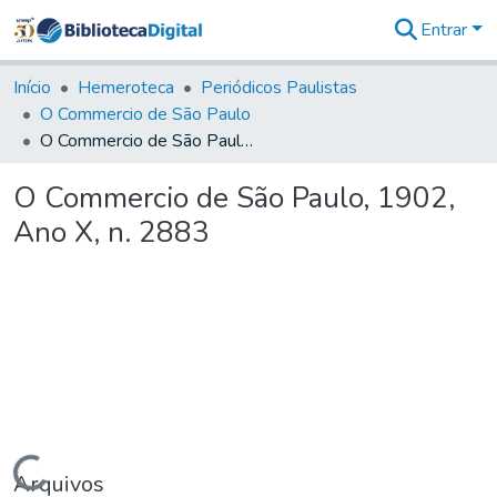
Entrar
Comunidades
&
Início
Hemeroteca
Periódicos Paulistas
Coleções
O Commercio de São Paulo
Tudo na
O Commercio de São Paulo, 1902, Ano X, n. 2883
Biblioteca
Digital
O Commercio de São Paulo, 1902,
Estatísticas
Ano X, n. 2883
Carregando...
Arquivos