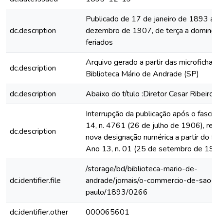
Publicado de 17 de janeiro de 1893 a
dc.description
dezembro de 1907, de terça a domingo
feriados
Arquivo gerado a partir das microfichas
dc.description
Biblioteca Mário de Andrade (SP)
dc.description
Abaixo do título :Diretor Cesar Ribeiro
Interrupção da publicação após o fascí
14, n. 4761 (26 de julho de 1906), rein
dc.description
nova designação numérica a partir do fa
Ano 13, n. 01 (25 de setembro de 19
/storage/bd/biblioteca-mario-de-
dc.identifier.file
andrade/jornais/o-commercio-de-sao-
paulo/1893/0266
dc.identifier.other
000065601