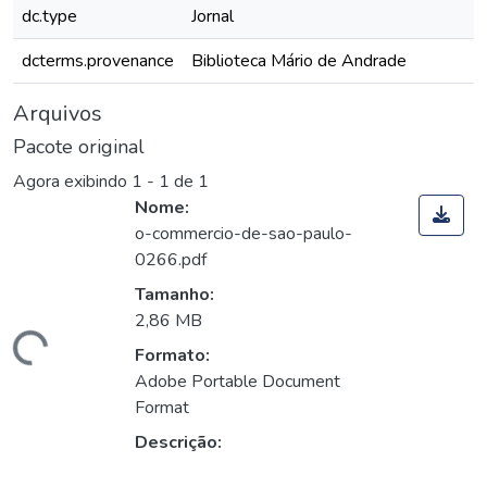
dc.type
Jornal
dcterms.provenance
Biblioteca Mário de Andrade
Arquivos
Pacote original
Agora exibindo
1 - 1 de 1
Nome:
o-commercio-de-sao-paulo-
0266.pdf
Tamanho:
2,86 MB
rregando...
Formato:
Adobe Portable Document
Format
Descrição: