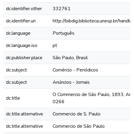
dc.identifier.other
332761
dc.identifier.uri
http://bibdig.biblioteca.unesp.br/hand
dc.language
Português
dc.language.iso
pt
dc.publisher.place
São Paulo, Brasil
dc.subject
Comércio - Periódicos
dc.subject
Anúncios - Jornais
O Commercio de São Paulo, 1893, Ano I
dc.title
0266
dc.title.alternative
Commercio de S. Paulo
dc.title.alternative
Commercio de São Paulo