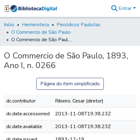
Entrar
Comunidades
&
Início
Hemeroteca
Periódicos Paulistas
Coleções
O Commercio de São Paulo
Tudo na
O Commercio de São Paulo, 1893, Ano I, n. 0266
Biblioteca
Digital
O Commercio de São Paulo, 1893,
Estatísticas
Ano I, n. 0266
Página do item simplificado
dc.contributor
Ribeiro, Cesar (diretor)
dc.date.accessioned
2013-11-08T19:38:23Z
dc.date.available
2013-11-08T19:38:23Z
dc.date.issued
1893-12-19