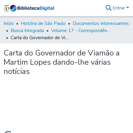
Entrar
Comunidades
&
Início
História de São Paulo
Documentos Interessantes
Coleções
Busca Integrada
Volume 17 - Correspondência do Vice-Rei, de Martim Lopes Lobo e outros (1775- 9)
Tudo na
Carta do Governador de Viamão a Martim Lopes dando-lhe várias notícias
Biblioteca
Digital
Carta do Governador de Viamão a
Estatísticas
Martim Lopes dando-lhe várias
notícias