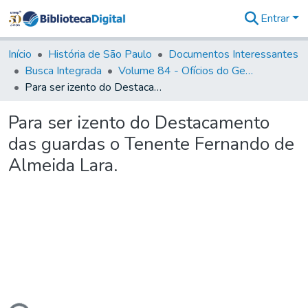
Entrar
Comunidades
&
Início
História de São Paulo
Documentos Interessantes
Coleções
Busca Integrada
Volume 84 - Ofícios do General Martins Lopes de Saldanha (Governador da Capitania): 1782- 1786
Tudo na
Para ser izento do Destacamento das guardas o Tenente Fernando de Almeida Lara.
Biblioteca
Digital
Para ser izento do Destacamento
Estatísticas
das guardas o Tenente Fernando de
Almeida Lara.