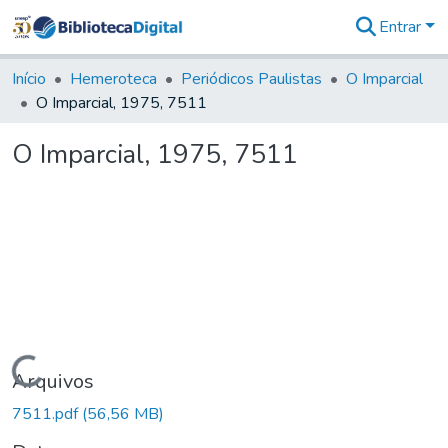
Entrar
Comunidades
&
Início
Hemeroteca
Periódicos Paulistas
O Imparcial
Coleções
O Imparcial, 1975, 7511
Tudo na
Biblioteca
O Imparcial, 1975, 7511
Digital
Estatísticas
Carregando...
Arquivos
7511.pdf
(56,56 MB)