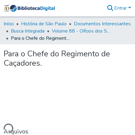
Entrar
Comunidades
&
Início
História de São Paulo
Documentos Interessantes
Coleções
Busca Integrada
Volume 88 - Ofícios dos Senhores Governadores Interinos da Capitania de São Paulo (1817- 1819)
Tudo na
Para o Chefe do Regimento de Caçadores.
Biblioteca
Digital
Para o Chefe do Regimento de
Estatísticas
Caçadores.
ando...
Arquivos