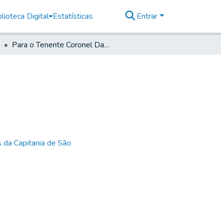
lioteca Digital
Estatísticas
Entrar
Para o Tenente Coronel Daniel Pedro Müller
 da Capitania de São