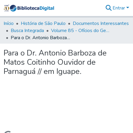
Entrar
Comunidades
&
Início
História de São Paulo
Documentos Interessantes
Coleções
Busca Integrada
Volume 85 - Ofícios do General Francisco da Cunha Menezes (Governador da Capitania): 1782- 1786
Tudo na
Para o Dr. Antonio Barboza de Matos Coitinho Ouvidor de Parnaguá // em Iguape.
Biblioteca
Digital
Para o Dr. Antonio Barboza de
Estatísticas
Matos Coitinho Ouvidor de
Parnaguá // em Iguape.