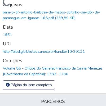
Carregando...
Arquivos
para-o-dr-antonio-barboza-de-matos-coitinho-ouvidor-de-
paranagua-em-iguape-165.pdf
(239,89 KB)
Data
1961
URI
http://bibdig.biblioteca.unesp.br/handle/10/20131
Coleções
Volume 85 - Ofícios do General Francisco da Cunha Menezes
(Governador da Capitania): 1782- 1786
Página do item completo
PARCEIROS