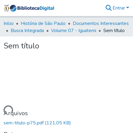
Entrar
Comunidades
&
Início
História de São Paulo
Documentos Interessantes
Coleções
Busca Integrada
Volume 07 - Iguatemi
Sem título
Tudo na
Biblioteca
Sem título
Digital
Estatísticas
gando...
Arquivos
sem-titulo-p75.pdf
(121,05 KB)