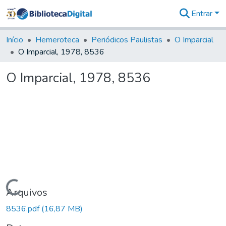
Entrar
Comunidades
&
Início
Hemeroteca
Periódicos Paulistas
O Imparcial
Coleções
O Imparcial, 1978, 8536
Tudo na
Biblioteca
O Imparcial, 1978, 8536
Digital
Estatísticas
Carregando...
Arquivos
8536.pdf
(16,87 MB)