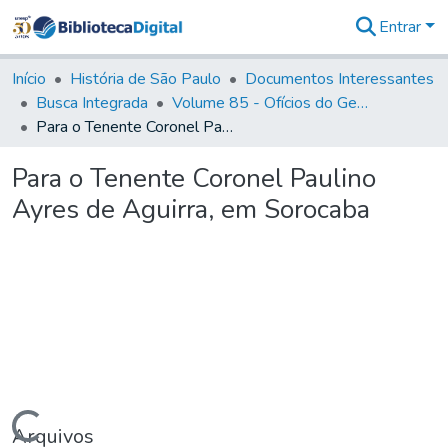
Entrar
Comunidades
&
Início
História de São Paulo
Documentos Interessantes
Coleções
Busca Integrada
Volume 85 - Ofícios do General Francisco da Cunha Menezes (Governador da Capitania): 1782- 1786
Tudo na
Para o Tenente Coronel Paulino Ayres de Aguirra, em Sorocaba
Biblioteca
Digital
Para o Tenente Coronel Paulino
Estatísticas
Ayres de Aguirra, em Sorocaba
Carregando...
Arquivos