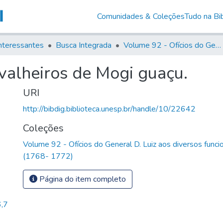
Comunidades & Coleções
Tudo na Bib
nteressantes
Busca Integrada
Volume 92 - Ofícios do General D. Luiz aos diversos funcionários da Capitania (1768- 1772)
valheiros de Mogi guaçu.
URI
http://bibdig.biblioteca.unesp.br/handle/10/22642
Coleções
Volume 92 - Ofícios do General D. Luiz aos diversos funcio
(1768- 1772)
Página do item completo
,7