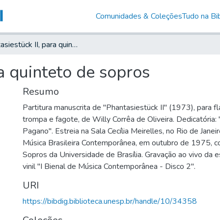
Comunidades & Coleções
Tudo na Bib
Phantasiestück II, para quinteto de sopros
ra quinteto de sopros
Resumo
Partitura manuscrita de "Phantasiestück II" (1973), para fla
trompa e fagote, de Willy Corrêa de Oliveira. Dedicatória:
Pagano". Estreia na Sala Cecília Meirelles, no Rio de Janeir
Música Brasileira Contemporânea, em outubro de 1975, c
Sopros da Universidade de Brasília. Gravação ao vivo da e
vinil "I Bienal de Música Contemporânea - Disco 2".
URI
https://bibdig.biblioteca.unesp.br/handle/10/34358