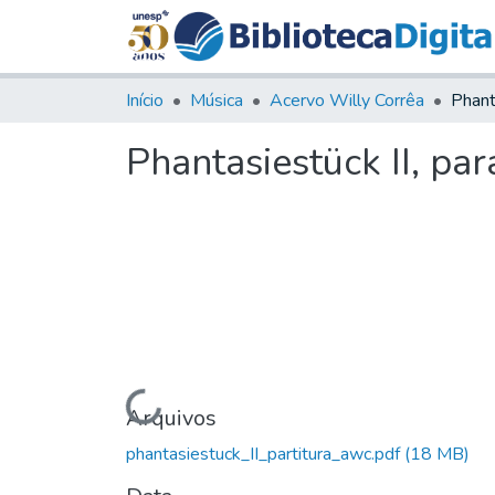
Início
Música
Acervo Willy Corrêa
Phantasiestück II, pa
Carregando...
Arquivos
phantasiestuck_II_partitura_awc.pdf
(18 MB)