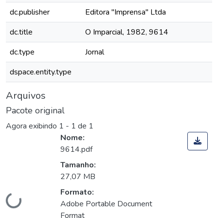
dc.publisher
Editora "Imprensa" Ltda
dc.title
O Imparcial, 1982, 9614
dc.type
Jornal
dspace.entity.type
Arquivos
Pacote original
Agora exibindo
1 - 1 de 1
Nome:
9614.pdf
Tamanho:
27,07 MB
Carregando...
Formato:
Adobe Portable Document
Format