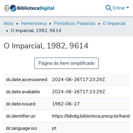
Entrar
Comunidades
&
Início
Hemeroteca
Periódicos Paulistas
O Imparcial
Coleções
O Imparcial, 1982, 9614
Tudo na
Biblioteca
O Imparcial, 1982, 9614
Digital
Estatísticas
Página do item simplificado
dc.date.accessioned
2024-06-26T17:23:29Z
dc.date.available
2024-06-26T17:23:29Z
dc.date.issued
1982-06-27
dc.identifier.uri
https://bibdig.biblioteca.unesp.br/han
dc.language.iso
pt