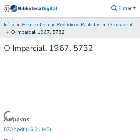
Entrar
Comunidades
&
Início
Hemeroteca
Periódicos Paulistas
O Imparcial
Coleções
O Imparcial, 1967, 5732
Tudo na
Biblioteca
O Imparcial, 1967, 5732
Digital
Estatísticas
Carregando...
Arquivos
5732.pdf
(16,21 MB)