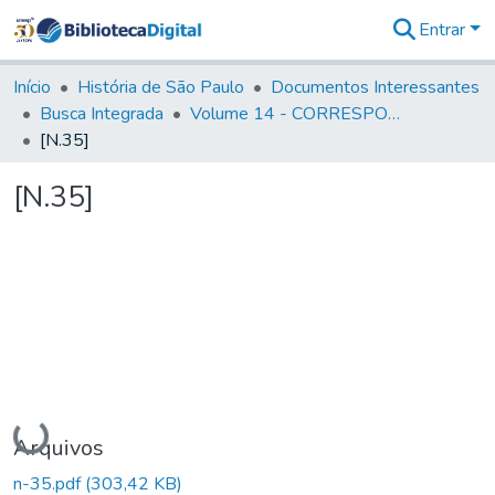
Entrar
Comunidades
&
Início
História de São Paulo
Documentos Interessantes
Coleções
Busca Integrada
Volume 14 - CORRESPONDENCIAS DIVERSAS
Tudo na
[N.35]
Biblioteca
Digital
[N.35]
Estatísticas
Carregando...
Arquivos
n-35.pdf
(303,42 KB)