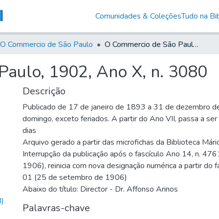
Comunidades & Coleções
Tudo na Bib
O Commercio de São Paulo
O Commercio de São Paulo, 1902, Ano X, n. 3080
aulo, 1902, Ano X, n. 3080
Descrição
Publicado de 17 de janeiro de 1893 a 31 de dezembro d
domingo, exceto feriados. A partir do Ano VII, passa a se
dias
Arquivo gerado a partir das microfichas da Biblioteca Már
Interrupção da publicação após o fascículo Ano 14, n. 476
1906), reinicia com nova designação numérica a partir do f
01 (25 de setembro de 1906)
Abaixo do título: Director - Dr. Affonso Arinos
)
Palavras-chave