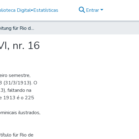
lioteca Digital
Estatísticas
Entrar
Deutsche Zeitung für Rio de Janeiro, 1913, Jahrg. XVI, nr. 16
I, nr. 16
eiro semestre,
 73 (31/3/1913). O
), faltando na
 de 1913 é o 225
minicais ilustrados,
ítulo für Rio de