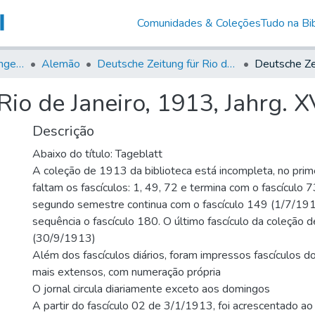
Comunidades & Coleções
Tudo na Bib
Jornais em Língua Estrangeira
Alemão
Deutsche Zeitung für Rio de Janeiro
io de Janeiro, 1913, Jahrg. XV
Descrição
Abaixo do título: Tageblatt
A coleção de 1913 da biblioteca está incompleta, no prim
faltam os fascículos: 1, 49, 72 e termina com o fascículo
segundo semestre continua com o fascículo 149 (1/7/1913
sequência o fascículo 180. O último fascículo da coleção
(30/9/1913)
Além dos fascículos diários, foram impressos fascículos do
mais extensos, com numeração própria
O jornal circula diariamente exceto aos domingos
A partir do fascículo 02 de 3/1/1913, foi acrescentado ao t