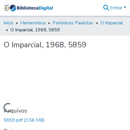
Entrar
Comunidades
&
Início
Hemeroteca
Periódicos Paulistas
O Imparcial
Coleções
O Imparcial, 1968, 5859
Tudo na
Biblioteca
O Imparcial, 1968, 5859
Digital
Estatísticas
Carregando...
Arquivos
5859.pdf
(3,56 MB)