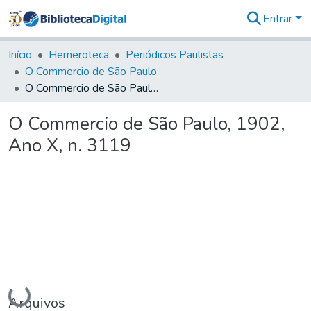
Entrar
Comunidades
&
Início
Hemeroteca
Periódicos Paulistas
Coleções
O Commercio de São Paulo
Tudo na
O Commercio de São Paulo, 1902, Ano X, n. 3119
Biblioteca
Digital
O Commercio de São Paulo, 1902,
Estatísticas
Ano X, n. 3119
Carregando...
Arquivos