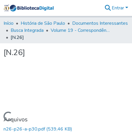
Entrar
Comunidades
&
Início
História de São Paulo
Documentos Interessantes
Coleções
Busca Integrada
Volume 19 - Correspondência do Capital General D. Luiz Antonio de Souza (1767- 70)
Tudo na
[N.26]
Biblioteca
Digital
[N.26]
Estatísticas
Carregando...
Arquivos
n26-p26-a-p30.pdf
(539,46 KB)