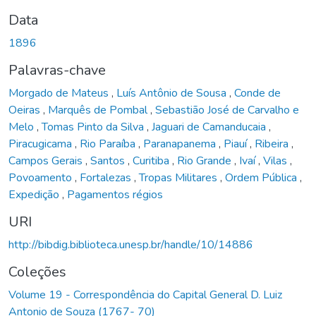
Data
1896
Palavras-chave
Morgado de Mateus
,
Luís Antônio de Sousa
,
Conde de
Oeiras
,
Marquês de Pombal
,
Sebastião José de Carvalho e
Melo
,
Tomas Pinto da Silva
,
Jaguari de Camanducaia
,
Piracugicama
,
Rio Paraíba
,
Paranapanema
,
Piauí
,
Ribeira
,
Campos Gerais
,
Santos
,
Curitiba
,
Rio Grande
,
Ivaí
,
Vilas
,
Povoamento
,
Fortalezas
,
Tropas Militares
,
Ordem Pública
,
Expedição
,
Pagamentos régios
URI
http://bibdig.biblioteca.unesp.br/handle/10/14886
Coleções
Volume 19 - Correspondência do Capital General D. Luiz
Antonio de Souza (1767- 70)