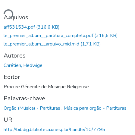
ndo...
Arquivos
aff531534.pdf
(316,6 KB)
le_premier_album__partitura_completa.pdf
(316,6 KB)
le_premier_album__arquivo_mid.mid
(1,71 KB)
Autores
Chrétien, Hedwige
Editor
Procure Génerale de Musique Religieuse
Palavras-chave
Orgão (Música) - Partituras
,
Música para orgão - Partituras
URI
http://bibdig.biblioteca.unesp.br/handle/10/7795