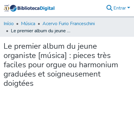
Entrar
Comunidades
&
Início
Música
Acervo Furio Franceschini
Coleções
Le premier album du jeune organiste [música] : pieces très faciles pour orgue ou harmonium graduées et soigneusement doigtées
Tudo na
Biblioteca
Le premier album du jeune
Digital
organiste [música] : pieces très
Estatísticas
faciles pour orgue ou harmonium
graduées et soigneusement
doigtées