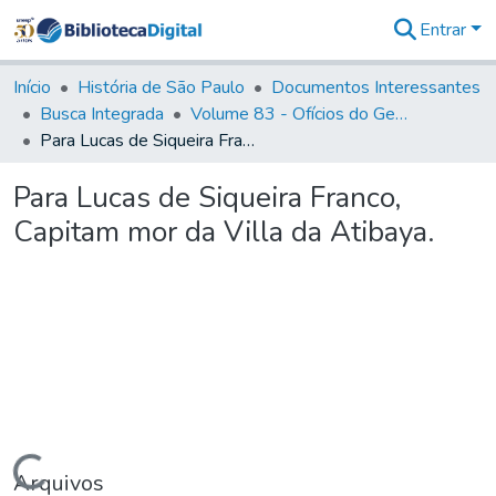
Entrar
Comunidades
&
Início
História de São Paulo
Documentos Interessantes
Coleções
Busca Integrada
Volume 83 - Ofícios do General Martim Lopes Lobo de Saldanha (Governador da Capitania): 1780- 1782
Tudo na
Para Lucas de Siqueira Franco, Capitam mor da Villa da Atibaya.
Biblioteca
Digital
Para Lucas de Siqueira Franco,
Estatísticas
Capitam mor da Villa da Atibaya.
Carregando...
Arquivos