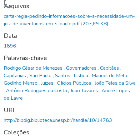
Carregando...
Arquivos
carta-regia-pedindo-informacoes-sobre-a-necessidade-um-
juiz-de-inventarios-em-s-paulo.pdf
(207,69 KB)
Data
1896
Palavras-chave
Rodrigo César de Menezes
,
Governadores
,
Capitães
,
Capitanias
,
São Paulo
,
Santos
,
Lisboa
,
Manoel de Melo
Godinho Manso
,
Juízes
,
Ofícios Públicos
,
João Teles da Silva
,
Antônio Rodrigues da Costa
,
João Tavares
,
André Lopes
de Lavre
URI
http://bibdig.biblioteca.unesp.br/handle/10/14783
Coleções