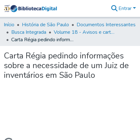
Entrar
Comunidades
&
Início
História de São Paulo
Documentos Interessantes
Coleções
Busca Integrada
Volume 18 - Avisos e cartas régias (1714- 29)
Tudo na
Carta Régia pedindo informações sobre a necessidade de um Juiz de inventários em São Paulo
Biblioteca
Digital
Carta Régia pedindo informações
Estatísticas
sobre a necessidade de um Juiz de
inventários em São Paulo