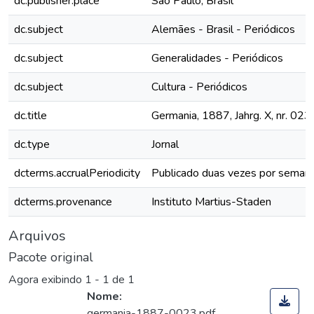
dc.publisher.place
São Paulo, Brasil
dc.subject
Alemães - Brasil - Periódicos
dc.subject
Generalidades - Periódicos
dc.subject
Cultura - Periódicos
dc.title
Germania, 1887, Jahrg. X, nr. 023
dc.type
Jornal
dcterms.accrualPeriodicity
Publicado duas vezes por seman
dcterms.provenance
Instituto Martius-Staden
Arquivos
Pacote original
Agora exibindo
1 - 1 de 1
Nome:
germania-1887-0023.pdf