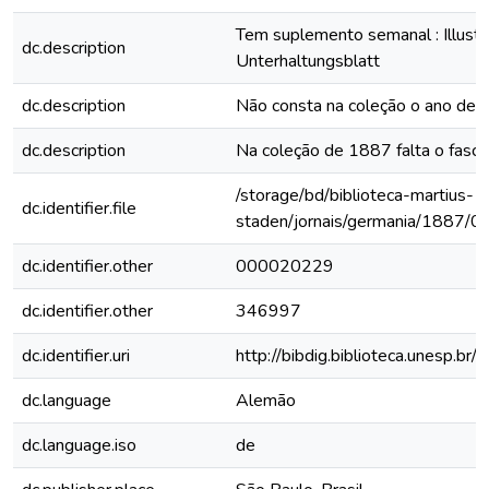
Tem suplemento semanal : Illustri
dc.description
Unterhaltungsblatt
dc.description
Não consta na coleção o ano de
dc.description
Na coleção de 1887 falta o fascí
/storage/bd/biblioteca-martius-
dc.identifier.file
staden/jornais/germania/1887/0
dc.identifier.other
000020229
dc.identifier.other
346997
dc.identifier.uri
http://bibdig.biblioteca.unesp.b
dc.language
Alemão
dc.language.iso
de