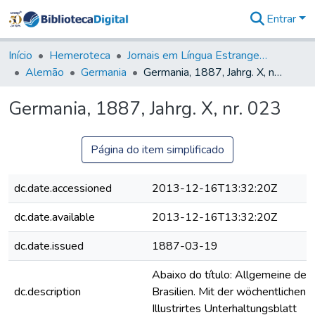
Entrar
Comunidades
&
Início
Hemeroteca
Jornais em Língua Estrangeira
Coleções
Alemão
Germania
Germania, 1887, Jahrg. X, nr. 023
Tudo na
Biblioteca
Germania, 1887, Jahrg. X, nr. 023
Digital
Estatísticas
Página do item simplificado
dc.date.accessioned
2013-12-16T13:32:20Z
dc.date.available
2013-12-16T13:32:20Z
dc.date.issued
1887-03-19
Abaixo do título: Allgemeine deut
dc.description
Brasilien. Mit der wöchentlichen B
Illustrirtes Unterhaltungsblatt