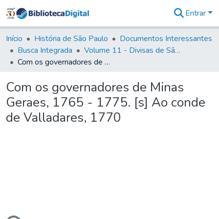
Entrar
Comunidades
&
Início
História de São Paulo
Documentos Interessantes
Coleções
Busca Integrada
Volume 11 - Divisas de São Paulo e Minas Gerais
Tudo na
Com os governadores de Minas Geraes, 1765 - 1775. [s] Ao conde de Valladares, 1770
Biblioteca
Digital
Com os governadores de Minas
Estatísticas
Geraes, 1765 - 1775. [s] Ao conde
de Valladares, 1770