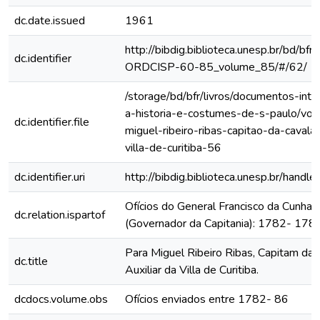
dc.date.issued
1961
http://bibdig.biblioteca.unesp.br/bd/bf
dc.identifier
ORDCISP-60-85_volume_85/#/62/
/storage/bd/bfr/livros/documentos-int
a-historia-e-costumes-de-s-paulo/vol
dc.identifier.file
miguel-ribeiro-ribas-capitao-da-cavalari
villa-de-curitiba-56
dc.identifier.uri
http://bibdig.biblioteca.unesp.br/hand
Ofícios do General Francisco da Cunha
dc.relation.ispartof
(Governador da Capitania): 1782- 178
Para Miguel Ribeiro Ribas, Capitam da 
dc.title
Auxiliar da Villa de Curitiba.
dcdocs.volume.obs
Ofícios enviados entre 1782- 86