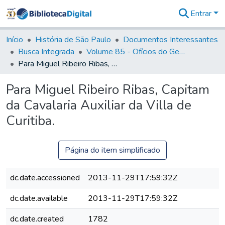
Entrar
Comunidades
&
Início
História de São Paulo
Documentos Interessantes
Coleções
Busca Integrada
Volume 85 - Ofícios do General Francisco da Cunha Menezes (Governador da Capitania): 1782- 1786
Tudo na
Para Miguel Ribeiro Ribas, Capitam da Cavalaria Auxiliar da Villa de Curitiba.
Biblioteca
Digital
Para Miguel Ribeiro Ribas, Capitam
Estatísticas
da Cavalaria Auxiliar da Villa de
Curitiba.
Página do item simplificado
dc.date.accessioned
2013-11-29T17:59:32Z
dc.date.available
2013-11-29T17:59:32Z
dc.date.created
1782