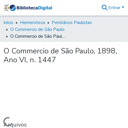
Entrar
Comunidades
&
Início
Hemeroteca
Periódicos Paulistas
Coleções
O Commercio de São Paulo
Tudo na
O Commercio de São Paulo, 1898, Ano VI, n. 1447
Biblioteca
Digital
O Commercio de São Paulo, 1898,
Estatísticas
Ano VI, n. 1447
Carregando...
Arquivos