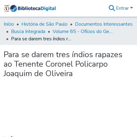
Entrar
Comunidades
&
Início
História de São Paulo
Documentos Interessantes
Coleções
Busca Integrada
Volume 85 - Ofícios do General Francisco da Cunha Menezes (Governador da Capitania): 1782- 1786
Tudo na
Para se darem tres índios rapazes ao Tenente Coronel Policarpo Joaquim de Oliveira
Biblioteca
Digital
Para se darem tres índios rapazes
Estatísticas
ao Tenente Coronel Policarpo
Joaquim de Oliveira
Carregando...