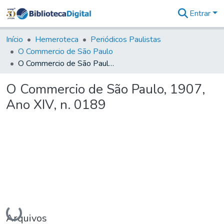
Entrar
Comunidades
&
Início
Hemeroteca
Periódicos Paulistas
Coleções
O Commercio de São Paulo
Tudo na
O Commercio de São Paulo, 1907, Ano XIV, n. 0189
Biblioteca
Digital
O Commercio de São Paulo, 1907,
Estatísticas
Ano XIV, n. 0189
Carregando...
Arquivos