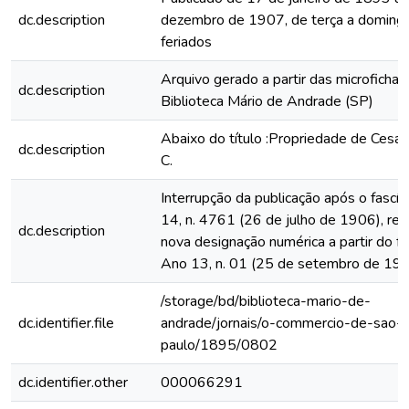
dc.description
dezembro de 1907, de terça a domingo
feriados
Arquivo gerado a partir das microfichas
dc.description
Biblioteca Mário de Andrade (SP)
Abaixo do título :Propriedade de Cesar
dc.description
C.
Interrupção da publicação após o fascí
14, n. 4761 (26 de julho de 1906), rein
dc.description
nova designação numérica a partir do fa
Ano 13, n. 01 (25 de setembro de 19
/storage/bd/biblioteca-mario-de-
dc.identifier.file
andrade/jornais/o-commercio-de-sao-
paulo/1895/0802
dc.identifier.other
000066291