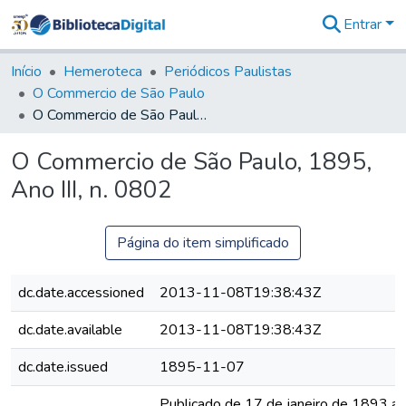
Entrar
Comunidades
&
Início
Hemeroteca
Periódicos Paulistas
Coleções
O Commercio de São Paulo
Tudo na
O Commercio de São Paulo, 1895, Ano III, n. 0802
Biblioteca
Digital
O Commercio de São Paulo, 1895,
Estatísticas
Ano III, n. 0802
Página do item simplificado
dc.date.accessioned
2013-11-08T19:38:43Z
dc.date.available
2013-11-08T19:38:43Z
dc.date.issued
1895-11-07
Publicado de 17 de janeiro de 1893 a