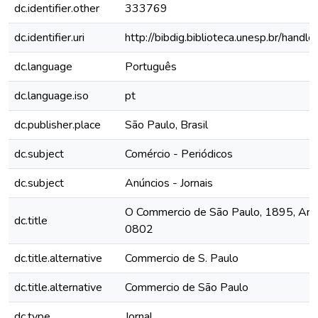
dc.identifier.other
333769
dc.identifier.uri
http://bibdig.biblioteca.unesp.br/hand
dc.language
Português
dc.language.iso
pt
dc.publisher.place
São Paulo, Brasil
dc.subject
Comércio - Periódicos
dc.subject
Anúncios - Jornais
O Commercio de São Paulo, 1895, Ano II
dc.title
0802
dc.title.alternative
Commercio de S. Paulo
dc.title.alternative
Commercio de São Paulo
dc.type
Jornal