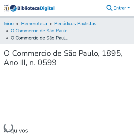
Entrar
Comunidades
&
Início
Hemeroteca
Periódicos Paulistas
Coleções
O Commercio de São Paulo
Tudo na
O Commercio de São Paulo, 1895, Ano III, n. 0599
Biblioteca
Digital
O Commercio de São Paulo, 1895,
Estatísticas
Ano III, n. 0599
Carregando...
Arquivos