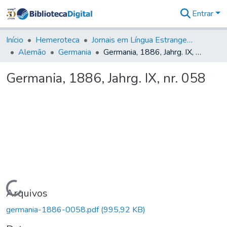
Entrar
Comunidades
&
Início
Hemeroteca
Jornais em Língua Estrangeira
Coleções
Alemão
Germania
Germania, 1886, Jahrg. IX, nr. 058
Tudo na
Biblioteca
Germania, 1886, Jahrg. IX, nr. 058
Digital
Estatísticas
Carregando...
Arquivos
germania-1886-0058.pdf
(995,92 KB)