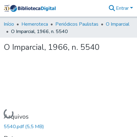
Entrar
Comunidades
&
Início
Hemeroteca
Periódicos Paulistas
O Imparcial
Coleções
O Imparcial, 1966, n. 5540
Tudo na
Biblioteca
O Imparcial, 1966, n. 5540
Digital
Estatísticas
Carregando...
Arquivos
5540.pdf
(5,5 MB)