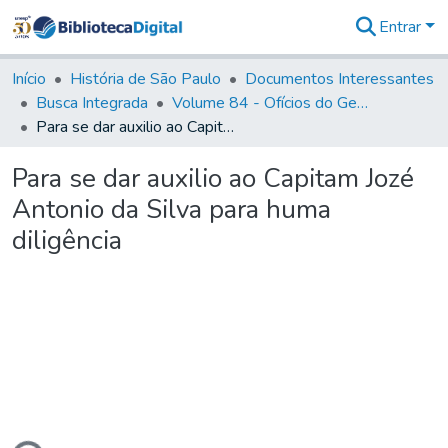
Entrar
Comunidades
&
Início
História de São Paulo
Documentos Interessantes
Coleções
Busca Integrada
Volume 84 - Ofícios do General Martins Lopes de Saldanha (Governador da Capitania): 1782- 1786
Tudo na
Para se dar auxilio ao Capitam Jozé Antonio da Silva para huma diligência
Biblioteca
Digital
Para se dar auxilio ao Capitam Jozé
Estatísticas
Antonio da Silva para huma
diligência