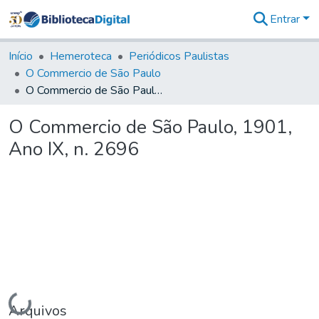
Entrar
Comunidades
&
Início
Hemeroteca
Periódicos Paulistas
Coleções
O Commercio de São Paulo
Tudo na
O Commercio de São Paulo, 1901, Ano IX, n. 2696
Biblioteca
Digital
O Commercio de São Paulo, 1901,
Estatísticas
Ano IX, n. 2696
Carregando...
Arquivos