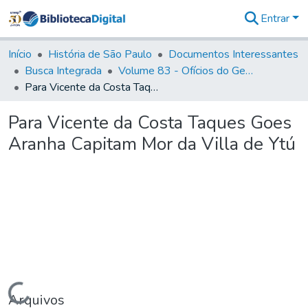
Entrar
Comunidades
&
Início
História de São Paulo
Documentos Interessantes
Coleções
Busca Integrada
Volume 83 - Ofícios do General Martim Lopes Lobo de Saldanha (Governador da Capitania): 1780- 1782
Tudo na
Para Vicente da Costa Taques Goes Aranha Capitam Mor da Villa de Ytú
Biblioteca
Digital
Para Vicente da Costa Taques Goes
Estatísticas
Aranha Capitam Mor da Villa de Ytú
Carregando...
Arquivos