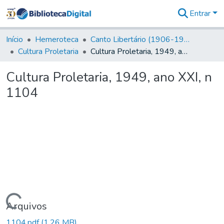
Entrar
Comunidades
&
Início
Hemeroteca
Canto Libertário (1906-1995)
Coleções
Cultura Proletaria
Cultura Proletaria, 1949, ano XXI, n 1104
Tudo na
Biblioteca
Cultura Proletaria, 1949, ano XXI, n
Digital
1104
Estatísticas
Carregando...
Arquivos
1104.pdf
(1,26 MB)