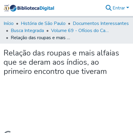
Entrar
Comunidades
&
Início
História de São Paulo
Documentos Interessantes
Coleções
Busca Integrada
Volume 69 - Ofícios do Capitão D. Luiz Antonio de Souza Botelho Mourão aos Vice-Reis e Ministros (1771-1772)
Tudo na
Relação das roupas e mais alfaias que se deram aos índios, ao primeiro encontro que tiveram
Biblioteca
Digital
Relação das roupas e mais alfaias
Estatísticas
que se deram aos índios, ao
primeiro encontro que tiveram