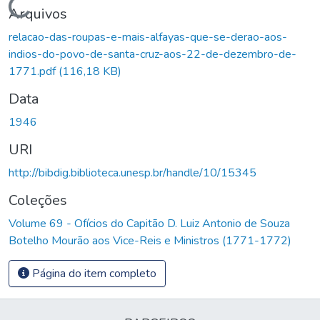
Carregando...
Arquivos
relacao-das-roupas-e-mais-alfayas-que-se-derao-aos-
indios-do-povo-de-santa-cruz-aos-22-de-dezembro-de-
1771.pdf
(116,18 KB)
Data
1946
URI
http://bibdig.biblioteca.unesp.br/handle/10/15345
Coleções
Volume 69 - Ofícios do Capitão D. Luiz Antonio de Souza
Botelho Mourão aos Vice-Reis e Ministros (1771-1772)
Página do item completo