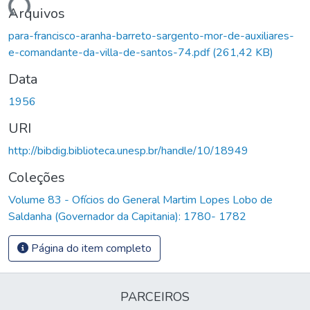
egando...
Arquivos
para-francisco-aranha-barreto-sargento-mor-de-auxiliares-
e-comandante-da-villa-de-santos-74.pdf
(261,42 KB)
Data
1956
URI
http://bibdig.biblioteca.unesp.br/handle/10/18949
Coleções
Volume 83 - Ofícios do General Martim Lopes Lobo de
Saldanha (Governador da Capitania): 1780- 1782
Página do item completo
PARCEIROS