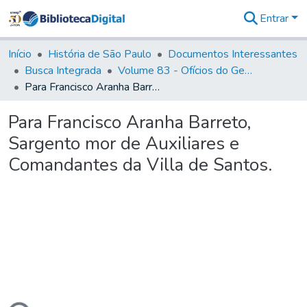
Entrar
Comunidades
&
Início
História de São Paulo
Documentos Interessantes
Coleções
Busca Integrada
Volume 83 - Ofícios do General Martim Lopes Lobo de Saldanha (Governador da Capitania): 1780- 1782
Tudo na
Para Francisco Aranha Barreto, Sargento mor de Auxiliares e Comandantes da Villa de Santos.
Biblioteca
Digital
Para Francisco Aranha Barreto,
Estatísticas
Sargento mor de Auxiliares e
Comandantes da Villa de Santos.