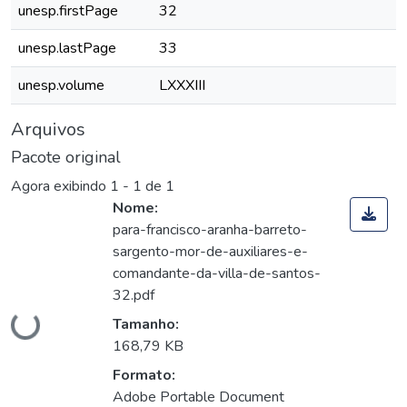
unesp.firstPage
32
unesp.lastPage
33
unesp.volume
LXXXIII
Arquivos
Pacote original
Agora exibindo
1 - 1 de 1
Nome:
para-francisco-aranha-barreto-
sargento-mor-de-auxiliares-e-
comandante-da-villa-de-santos-
32.pdf
Carregando...
Tamanho:
168,79 KB
Formato:
Adobe Portable Document