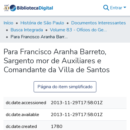
Entrar
Comunidades
&
Início
História de São Paulo
Documentos Interessantes
Coleções
Busca Integrada
Volume 83 - Ofícios do General Martim Lopes Lobo de Saldanha (Governador da Capitania): 1780- 1782
Tudo na
Para Francisco Aranha Barreto, Sargento mor de Auxiliares e Comandante da Villa de Santos
Biblioteca
Digital
Para Francisco Aranha Barreto,
Estatísticas
Sargento mor de Auxiliares e
Comandante da Villa de Santos
Página do item simplificado
dc.date.accessioned
2013-11-29T17:58:01Z
dc.date.available
2013-11-29T17:58:01Z
dc.date.created
1780