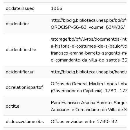
dc.date.issued
1956
http://bibdig.biblioteca.unesp.br/bd/bf
dc.identifier
ORDCISP-58-83_volume_83/#/36/
/storage/bd/bfr/livros/documentos-int
a-historia-e-costumes-de-s-paulo/vol
dc.identifier.file
francisco-aranha-barreto-sargento-mor
e-comandante-da-villa-de-santos-32
dc.identifier.uri
http://bibdig.biblioteca.unesp.br/hand
Ofícios do General Martim Lopes Lobo
dc.relation.ispartof
(Governador da Capitania): 1780- 178
Para Francisco Aranha Barreto, Sargen
dc.title
Auxiliares e Comandante da Villa de S
dcdocs.volume.obs
Ofícios enviados entre 1780- 82