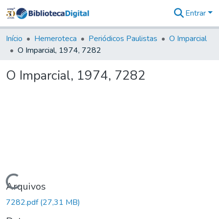
Entrar
Comunidades
&
Início
Hemeroteca
Periódicos Paulistas
O Imparcial
Coleções
O Imparcial, 1974, 7282
Tudo na
Biblioteca
O Imparcial, 1974, 7282
Digital
Estatísticas
Carregando...
Arquivos
7282.pdf
(27,31 MB)