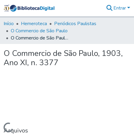
Entrar
Comunidades
&
Início
Hemeroteca
Periódicos Paulistas
Coleções
O Commercio de São Paulo
Tudo na
O Commercio de São Paulo, 1903, Ano XI, n. 3377
Biblioteca
Digital
O Commercio de São Paulo, 1903,
Estatísticas
Ano XI, n. 3377
Carregando...
Arquivos