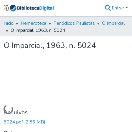
Entrar
Comunidades
&
Início
Hemeroteca
Periódicos Paulistas
O Imparcial
Coleções
O Imparcial, 1963, n. 5024
Tudo na
Biblioteca
O Imparcial, 1963, n. 5024
Digital
Estatísticas
Carregando...
Arquivos
5024.pdf
(2,86 MB)