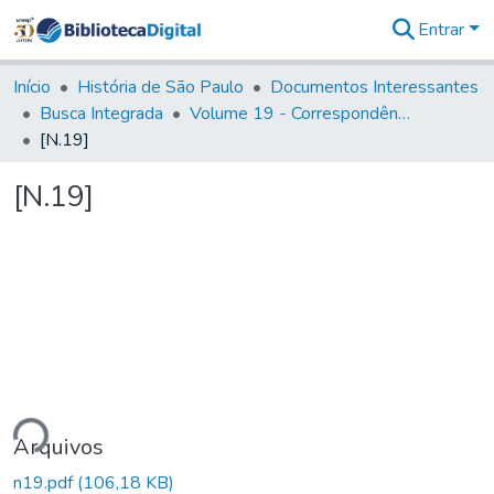
Entrar
Comunidades
&
Início
História de São Paulo
Documentos Interessantes
Coleções
Busca Integrada
Volume 19 - Correspondência do Capital General D. Luiz Antonio de Souza (1767- 70)
Tudo na
[N.19]
Biblioteca
Digital
[N.19]
Estatísticas
ando...
Arquivos
n19.pdf
(106,18 KB)