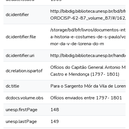
http://bibdig.biblioteca.unesp.br/bd/bf
dc.identifier
ORDCISP-62-87_volume_87/#/162/
/storage/bd/bfr/livros/documentos-int
dc.identifier.file
a-historia-e-costumes-de-s-paulo/vol
mor-da-v-de-lorena-do-m
dc.identifier.uri
http://bibdig.biblioteca.unesp.br/hand
Ofícios do Capitão General Antonio Ma
dc.relation.ispartof
Castro e Mendonça (1797- 1801)
dc.title
Para o Sargento Mór da Vila de Lore
dcdocs.volume.obs
Ofícios enviados entre 1797- 1801
unesp.firstPage
148
unesp.lastPage
149