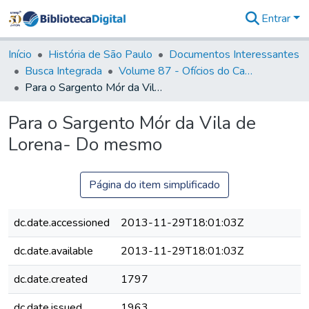
Entrar
Comunidades
&
Início
História de São Paulo
Documentos Interessantes
Coleções
Busca Integrada
Volume 87 - Ofícios do Capitão General Antonio Manoel de Melo Castro e Mendonça (1797- 1801)
Tudo na
Para o Sargento Mór da Vila de Lorena- Do mesmo
Biblioteca
Digital
Para o Sargento Mór da Vila de
Estatísticas
Lorena- Do mesmo
Página do item simplificado
dc.date.accessioned
2013-11-29T18:01:03Z
dc.date.available
2013-11-29T18:01:03Z
dc.date.created
1797
dc.date.issued
1963