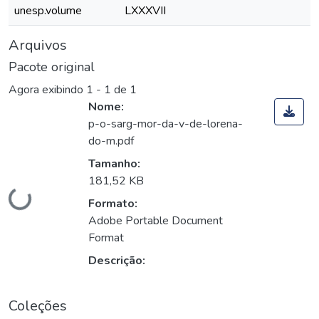
unesp.volume
LXXXVII
Arquivos
Pacote original
Agora exibindo
1 - 1 de 1
Nome:
p-o-sarg-mor-da-v-de-lorena-
do-m.pdf
Tamanho:
181,52 KB
Carregando...
Formato:
Adobe Portable Document
Format
Descrição:
Coleções