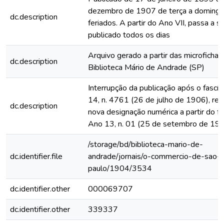
dezembro de 1907 de terça a domingo
dc.description
feriados. A partir do Ano VII, passa a s
publicado todos os dias
Arquivo gerado a partir das microfichas
dc.description
Biblioteca Mário de Andrade (SP)
Interrupção da publicação após o fascí
14, n. 4761 (26 de julho de 1906), rein
dc.description
nova designação numérica a partir do fa
Ano 13, n. 01 (25 de setembro de 19
/storage/bd/biblioteca-mario-de-
dc.identifier.file
andrade/jornais/o-commercio-de-sao-
paulo/1904/3534
dc.identifier.other
000069707
dc.identifier.other
339337