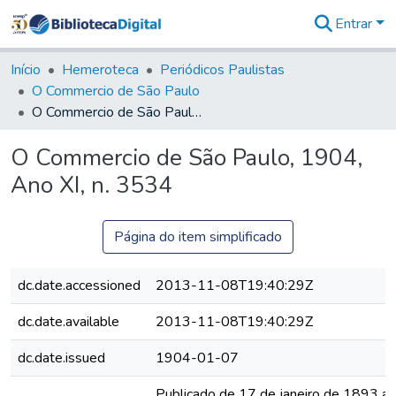
Entrar
Comunidades
&
Início
Hemeroteca
Periódicos Paulistas
Coleções
O Commercio de São Paulo
Tudo na
O Commercio de São Paulo, 1904, Ano XI, n. 3534
Biblioteca
Digital
O Commercio de São Paulo, 1904,
Estatísticas
Ano XI, n. 3534
Página do item simplificado
dc.date.accessioned
2013-11-08T19:40:29Z
dc.date.available
2013-11-08T19:40:29Z
dc.date.issued
1904-01-07
Publicado de 17 de janeiro de 1893 a