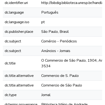
dc.identifier.uri
http://bibdig.biblioteca.unesp.br/hand
dc.language
Português
dc.language.iso
pt
dc.publisher.place
São Paulo, Brasil
dc.subject
Comércio - Periódicos
dc.subject
Anúncios - Jornais
O Commercio de São Paulo, 1904, Ano 
dc.title
3534
dc.title.alternative
Commercio de S. Paulo
dc.title.alternative
Commercio de São Paulo
dc.type
Jornal
dcterms.provenance
Biblioteca Mário de Andrade